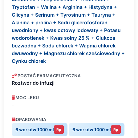
Tryptofan + Walina + Arginina + Histydyna +
Glicyna + Serinum + Tyrosinum + Tauryna +
Alanina + prolina + Sodu glicerofosforan
uwodniony + kwas octowy lodowaty + Potasu
wodorotlenek + Kwas solny 25 % + Glukoza
bezwodna + Sodu chlorek + Wapnia chlorek
dwuwodny + Magnezu chlorek sześciowodny +
Cynku chlorek
POSTAĆ FARMACEUTYCZNA
Roztwór do infuzji
MOC LEKU
-
OPAKOWANIA
6 worków 1000 ml
6 worków 1000 ml
Rp
Rp