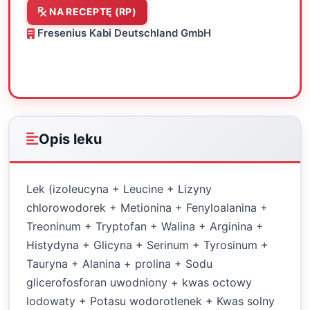
NA RECEPTĘ (RP)
Fresenius Kabi Deutschland GmbH
Oceń
Drukuj
Udostępnij
Opis leku
Lek (izoleucyna + Leucine + Lizyny
chlorowodorek + Metionina + Fenyloalanina +
Treoninum + Tryptofan + Walina + Arginina +
Histydyna + Glicyna + Serinum + Tyrosinum +
Tauryna + Alanina + prolina + Sodu
glicerofosforan uwodniony + kwas octowy
lodowaty + Potasu wodorotlenek + Kwas solny