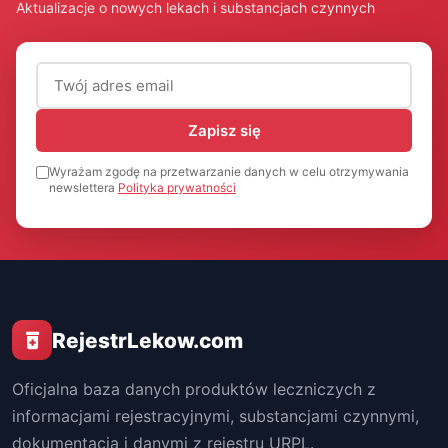
Aktualizacje o nowych lekach i substancjach czynnych
Adres email (wymagany)
Zapisz się
Wyrażam zgodę na przetwarzanie danych w celu otrzymywania
newslettera
Polityka prywatności
RejestrLekow.com
Oficjalna baza danych produktów leczniczych z
informacjami rejestracyjnymi, substancjami czynnymi,
dokumentacją i danymi z rejestru URPL.