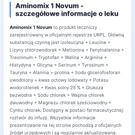
Aminomix 1 Novum -
szczegółowe informacje o leku
Aminomix 1 Novum
to produkt leczniczy
zarejestrowany w oficjalnym rejestrze URPL. Główną
substancją czynną jest izoleucyna + Leucine +
Lizyny chlorowodorek + Metionina + Fenyloalanina +
Treoninum + Tryptofan + Walina + Arginina +
Histydyna + Glicyna + Serinum + Tyrosinum +
Tauryna + Alanina + prolina + Sodu glicerofosforan
uwodniony + kwas octowy lodowaty + Potasu
wodorotlenek + Kwas solny 25 % + Glukoza
bezwodna + Sodu chlorek + Wapnia chlorek
dwuwodny + Magnezu chlorek sześciowodny +
Cynku chlorek. Dostępny w postaci farmaceutycznej:
roztwór do infuzji. Wszystkie informacje
prezentowane na tej stronie pochodzą z oficjalnych
źródeł urzędowych i są regularnie aktualizowane.