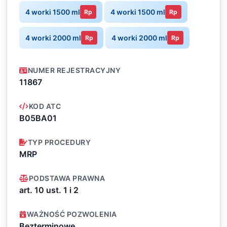
4 worki 1500 ml
4 worki 1500 ml
Rp
Rp
4 worki 2000 ml
4 worki 2000 ml
Rp
Rp
NUMER REJESTRACYJNY
11867
KOD ATC
B05BA01
TYP PROCEDURY
MRP
PODSTAWA PRAWNA
art. 10 ust. 1 i 2
WAŻNOŚĆ POZWOLENIA
Bezterminowe