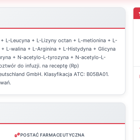
 + L-Leucyna + L-Lizyny octan + L-metionina + L-
n + L-walina + L-Arginina + L-Histydyna + Glicyna
uryna + N-acetylo-L-tyrozyna + N-acetylo-L-
ztwór do infuzji. na receptę (Rp)
utschland GmbH. Klasyfikacja ATC: B05BA01.
owań.
POSTAĆ FARMACEUTYCZNA