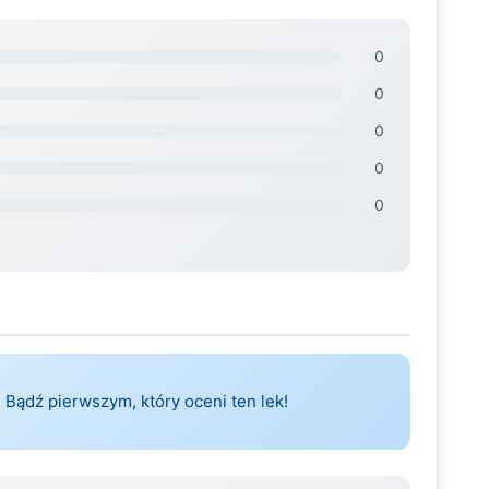
0
0
0
0
0
 Bądź pierwszym, który oceni ten lek!