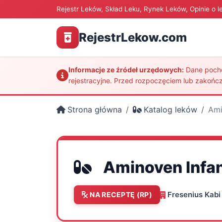
Rejestr Leków, Skład Leku, Rynek Leków, Opinie o l
RejestrLekow.com
Informacje ze źródeł urzędowych:
Dane pochod
rejestracyjne. Przed rozpoczęciem lub zakończ
Strona główna
Katalog leków
Ami
Aminoven Infa
Fresenius Kab
NA RECEPTĘ (RP)