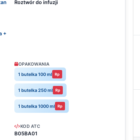
tan
Roztwór do infuzji
a +
OPAKOWANIA
1 butelka 100 ml
Rp
1 butelka 250 ml
Rp
1 butelka 1000 ml
Rp
KOD ATC
B05BA01