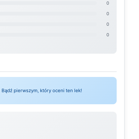
0
0
0
0
 Bądź pierwszym, który oceni ten lek!