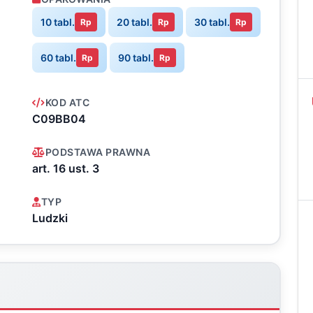
10 tabl.
20 tabl.
30 tabl.
Rp
Rp
Rp
60 tabl.
90 tabl.
Rp
Rp
KOD ATC
C09BB04
PODSTAWA PRAWNA
art. 16 ust. 3
TYP
Ludzki