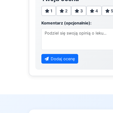
1
2
3
4
Komentarz (opcjonalnie):
Dodaj ocenę