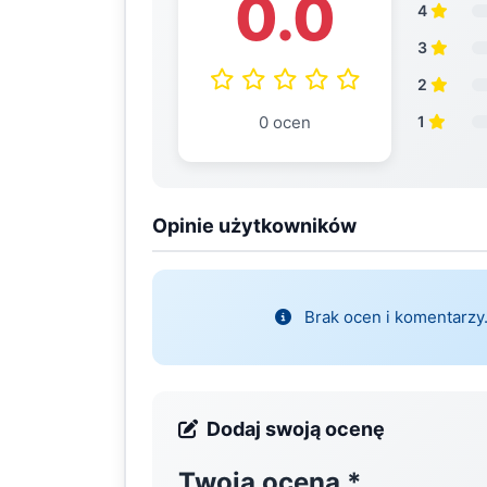
0.0
4
3
2
0 ocen
1
Opinie użytkowników
Brak ocen i komentarzy.
Dodaj swoją ocenę
Twoja ocena
*