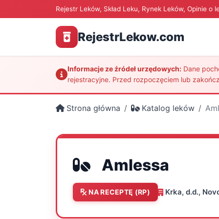
Rejestr Leków, Skład Leku, Rynek Leków, Opinie o l
RejestrLekow.com
Informacje ze źródeł urzędowych:
Dane pochod
rejestracyjne. Przed rozpoczęciem lub zakończ
Strona główna
Katalog leków
Aml
Amlessa
Krka, d.d., No
NA RECEPTĘ (RP)