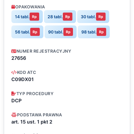
OPAKOWANIA
14 tabl.
28 tabl.
30 tabl.
Rp
Rp
Rp
56 tabl.
90 tabl.
98 tabl.
Rp
Rp
Rp
NUMER REJESTRACYJNY
27656
KOD ATC
C09DX01
TYP PROCEDURY
DCP
PODSTAWA PRAWNA
art. 15 ust. 1 pkt 2