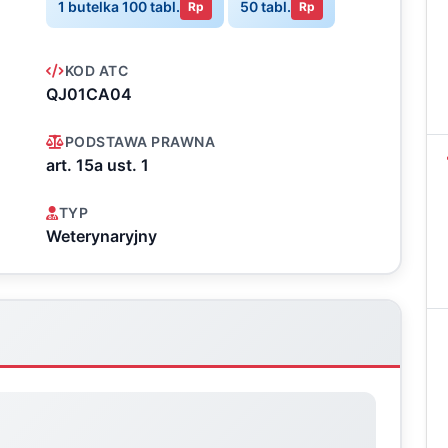
1 butelka 100 tabl.
50 tabl.
Rp
Rp
KOD ATC
QJ01CA04
PODSTAWA PRAWNA
art. 15a ust. 1
TYP
Weterynaryjny