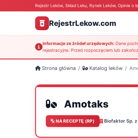
Rejestr Leków, Skład Leku, Rynek Leków, Opinie o l
RejestrLekow.com
Informacje ze źródeł urzędowych:
Dane pochod
rejestracyjne. Przed rozpoczęciem lub zakończ
Strona główna
Katalog leków
Am
Amotaks
Biofaktor Sp. z 
NA RECEPTĘ (RP)