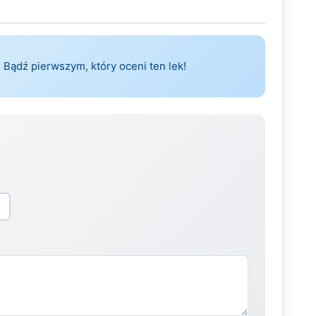
 Bądź pierwszym, który oceni ten lek!
5