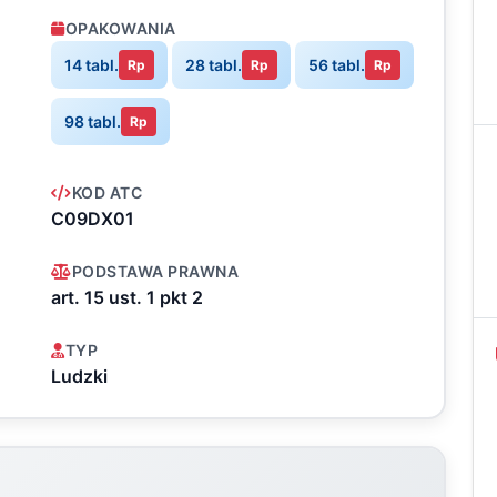
OPAKOWANIA
14 tabl.
28 tabl.
56 tabl.
Rp
Rp
Rp
98 tabl.
Rp
KOD ATC
C09DX01
PODSTAWA PRAWNA
art. 15 ust. 1 pkt 2
TYP
Ludzki