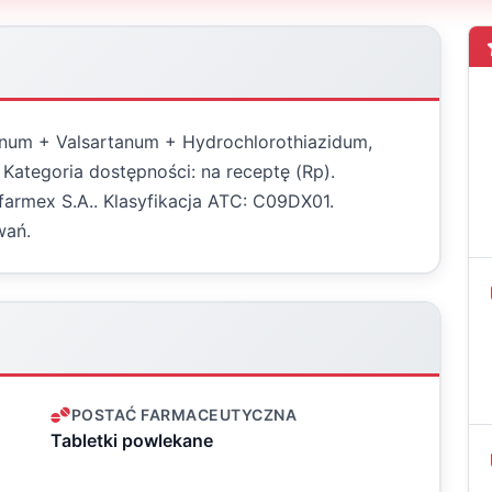
pinum + Valsartanum + Hydrochlorothiazidum,
Kategoria dostępności: na receptę (Rp).
armex S.A.. Klasyfikacja ATC: C09DX01.
wań.
POSTAĆ FARMACEUTYCZNA
Tabletki powlekane