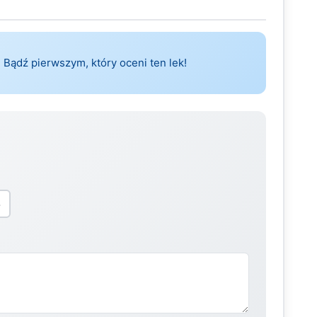
 Bądź pierwszym, który oceni ten lek!
5