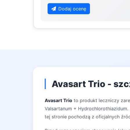
Dodaj ocenę
Avasart Trio - sz
Avasart Trio
to produkt leczniczy zar
Valsartanum + Hydrochlorothiazidum. 
tej stronie pochodzą z oficjalnych źró