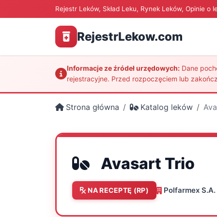
Rejestr Leków, Skład Leku, Rynek Leków, Opinie o l
RejestrLekow.com
Informacje ze źródeł urzędowych:
Dane pochod
rejestracyjne. Przed rozpoczęciem lub zakończ
Strona główna
Katalog leków
Ava
Avasart Trio
Polfarmex S.A.
NA RECEPTĘ (RP)