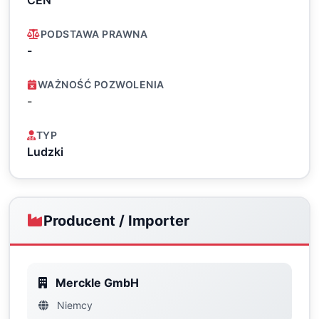
CEN
PODSTAWA PRAWNA
-
WAŻNOŚĆ POZWOLENIA
-
TYP
Ludzki
Producent / Importer
Merckle GmbH
Niemcy