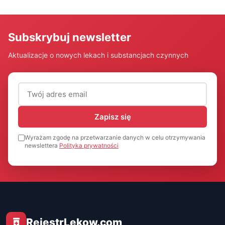
Subskrybuj newsletter
Aktualizacje o nowych lekach i substancjach czynnych
Adres email (wymagany)
Zapisz się
Wyrażam zgodę na przetwarzanie danych w celu otrzymywania
newslettera
Polityka prywatności
RejestrLekow.com