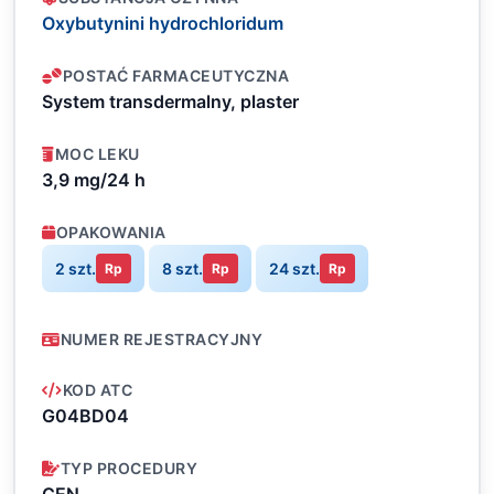
Oxybutynini hydrochloridum
POSTAĆ FARMACEUTYCZNA
System transdermalny, plaster
MOC LEKU
3,9 mg/24 h
OPAKOWANIA
2 szt.
8 szt.
24 szt.
Rp
Rp
Rp
NUMER REJESTRACYJNY
KOD ATC
G04BD04
TYP PROCEDURY