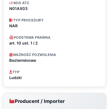
KOD ATC
N01AX03
TYP PROCEDURY
NAR
PODSTAWA PRAWNA
art. 10 ust. 1 i 2
WAŻNOŚĆ POZWOLENIA
Bezterminowe
TYP
Ludzki
Producent / Importer