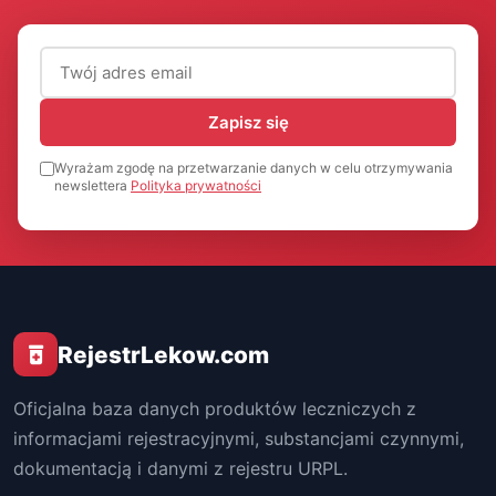
Adres email (wymagany)
Zapisz się
Wyrażam zgodę na przetwarzanie danych w celu otrzymywania
newslettera
Polityka prywatności
RejestrLekow.com
Oficjalna baza danych produktów leczniczych z
informacjami rejestracyjnymi, substancjami czynnymi,
dokumentacją i danymi z rejestru URPL.