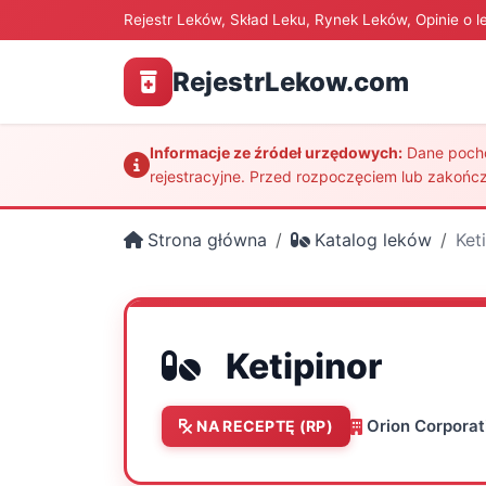
Rejestr Leków, Skład Leku, Rynek Leków, Opinie o l
RejestrLekow.com
Informacje ze źródeł urzędowych:
Dane pochod
rejestracyjne. Przed rozpoczęciem lub zakończ
Strona główna
Katalog leków
Ket
Ketipinor
Orion Corporat
NA RECEPTĘ (RP)