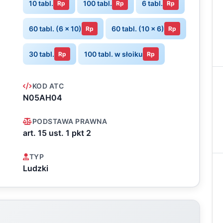
10 tabl.
100 tabl.
6 tabl.
Rp
Rp
Rp
60 tabl. (6 x 10)
60 tabl. (10 x 6)
Rp
Rp
30 tabl.
100 tabl. w słoiku
Rp
Rp
KOD ATC
N05AH04
PODSTAWA PRAWNA
art. 15 ust. 1 pkt 2
TYP
Ludzki