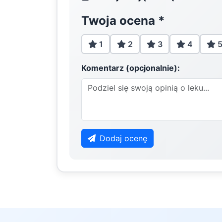
Twoja ocena
*
1
2
3
4
Komentarz (opcjonalnie):
Dodaj ocenę