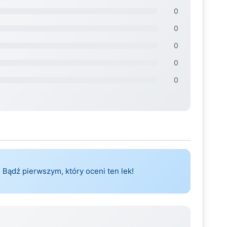
0
0
0
0
0
 Bądź pierwszym, który oceni ten lek!