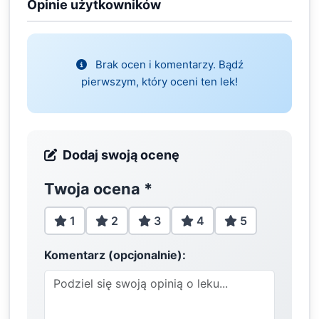
Opinie użytkowników
Brak ocen i komentarzy. Bądź
pierwszym, który oceni ten lek!
Dodaj swoją ocenę
Twoja ocena
*
1
2
3
4
5
Komentarz (opcjonalnie):