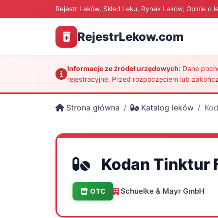
Rejestr Leków, Skład Leku, Rynek Leków, Opinie o l
RejestrLekow.com
Informacje ze źródeł urzędowych:
Dane pochod
rejestracyjne. Przed rozpoczęciem lub zakończ
Strona główna
Katalog leków
Kod
Kodan Tinktur 
Schuelke & Mayr GmbH
OTC