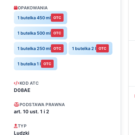
OPAKOWANIA
1 butelka 450 ml
OTC
1 butelka 500 ml
OTC
1 butelka 250 ml
1 butelka 2 l
OTC
OTC
1 butelka 1 l
OTC
KOD ATC
D08AE
PODSTAWA PRAWNA
art. 10 ust. 1 i 2
TYP
Ludzki