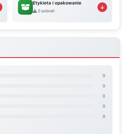
Etykieta i opakowanie
0 pobrań
0
0
0
0
0