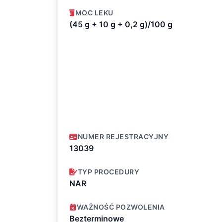
MOC LEKU
(45 g + 10 g + 0,2 g)/100 g
NUMER REJESTRACYJNY
13039
TYP PROCEDURY
NAR
WAŻNOŚĆ POZWOLENIA
Bezterminowe