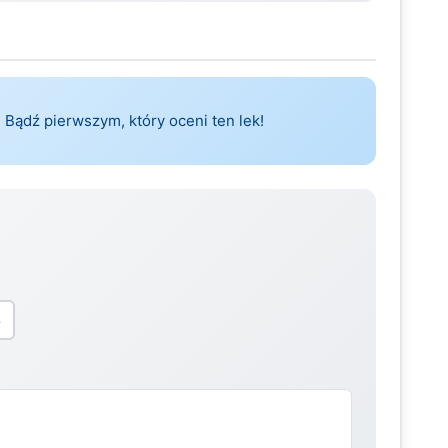
 Bądź pierwszym, który oceni ten lek!
5