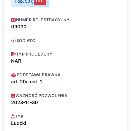
1 op. 50 g
OTC
NUMER REJESTRACYJNY
09030
KOD ATC
TYP PROCEDURY
NAR
PODSTAWA PRAWNA
art. 20a ust. 1
WAŻNOŚĆ POZWOLENIA
2023-11-30
TYP
Ludzki