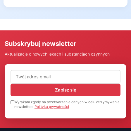
Subskrybuj newsletter
Aktualizacje o nowych lekach i substancjach czynnych
Adres email (wymagany)
Zapisz się
Wyrażam zgodę na przetwarzanie danych w celu otrzymywania
newslettera
Polityka prywatności