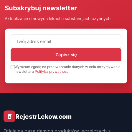
Subskrybuj newsletter
Aktualizacje o nowych lekach i substancjach czynnych
Adres email (wymagany)
Zapisz się
Wyrażam zgodę na przetwarzanie danych w celu otrzymywania
newslettera
Polityka prywatności
RejestrLekow.com
Oficjalna baza danych produktów leczniczych z