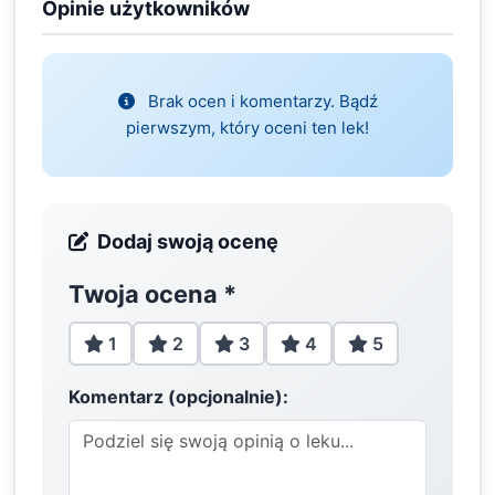
Opinie użytkowników
Brak ocen i komentarzy. Bądź
pierwszym, który oceni ten lek!
Dodaj swoją ocenę
Twoja ocena
*
1
2
3
4
5
Komentarz (opcjonalnie):