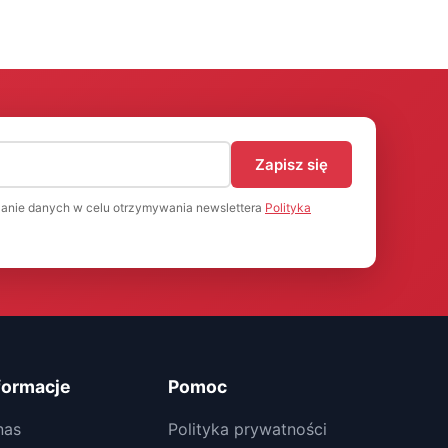
)
Zapisz się
anie danych w celu otrzymywania newslettera
Polityka
formacje
Pomoc
nas
Polityka prywatności