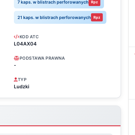
7 kaps. w blistrach perforowanych
Rpz
21 kaps. w blistrach perforowanych
Rpz
KOD ATC
L04AX04
PODSTAWA PRAWNA
-
TYP
Ludzki