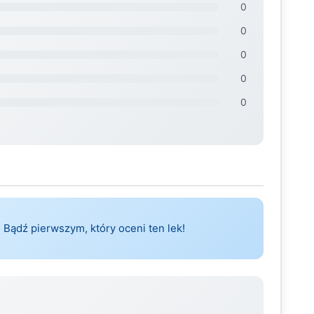
0
0
0
0
0
 Bądź pierwszym, który oceni ten lek!