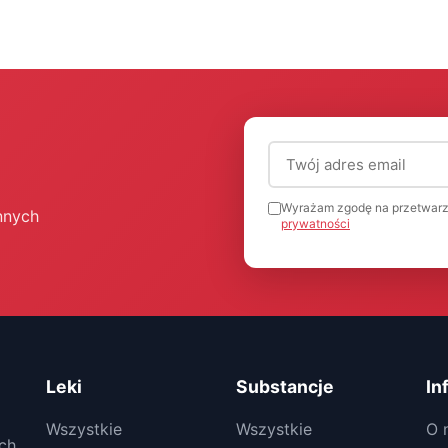
Adres email (wymagany
Wyrażam zgodę na przetwarz
nnych
prywatności
Leki
Substancje
In
Wszystkie
Wszystkie
O 
ch