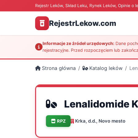
Rejestr Leków, Skład Leku, Rynek Leków, Opinie o l
RejestrLekow.com
Informacje ze źródeł urzędowych:
Dane pochod
rejestracyjne. Przed rozpoczęciem lub zakończ
Strona główna
Katalog leków
Len
Lenalidomide K
Krka, d.d., Novo mesto
RPZ