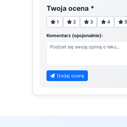
Twoja ocena
*
1
2
3
4
Komentarz (opcjonalnie):
Dodaj ocenę