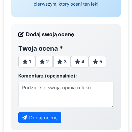
pierwszym, który oceni ten lek!
Dodaj swoją ocenę
Twoja ocena
*
1
2
3
4
5
Komentarz (opcjonalnie):
Dodaj ocenę