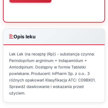
Oceń
Drukuj
Udostępnij
Opis leku
Lek Lek (na receptę (Rp)) - substancja czynna:
Perindoprilum argininum + Indapamidum +
Amlodipinum. Dostępny w formie Tabletki
powlekane. Producent: InPharm Sp. z o.o.. 3
różnych opakowań Klasyfikacja ATC: C09BX01.
Sprawdź dawkowanie i wskazania przed
użyciem.