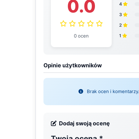
0.0
4
3
2
0 ocen
1
Opinie użytkowników
Brak ocen i komentarzy.
Dodaj swoją ocenę
Twoja ocena
*