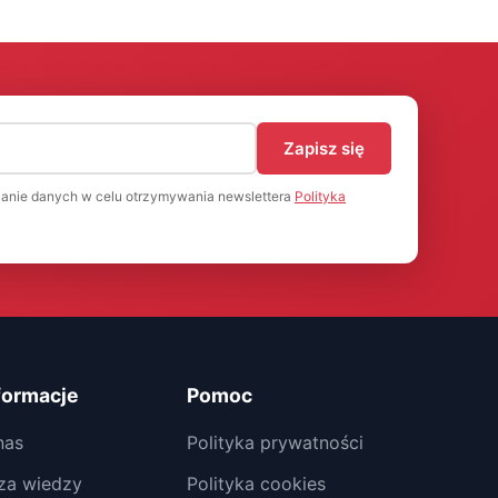
)
Zapisz się
anie danych w celu otrzymywania newslettera
Polityka
formacje
Pomoc
nas
Polityka prywatności
za wiedzy
Polityka cookies