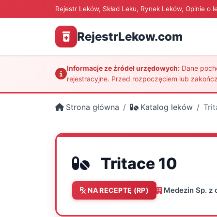
Rejestr Leków, Skład Leku, Rynek Leków, Opinie o l
RejestrLekow.com
Informacje ze źródeł urzędowych:
Dane pochod
rejestracyjne. Przed rozpoczęciem lub zakończ
Strona główna
Katalog leków
Tri
Tritace 10
Medezin Sp. z o
NA RECEPTĘ (RP)