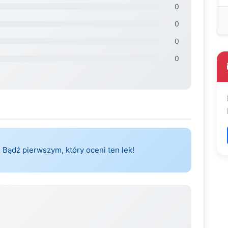
0
0
0
0
 Bądź pierwszym, który oceni ten lek!