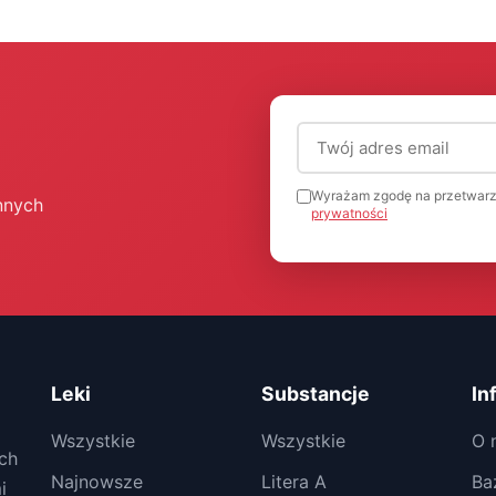
Adres email (wymagany
Wyrażam zgodę na przetwarz
nnych
prywatności
Leki
Substancje
In
Wszystkie
Wszystkie
O 
ch
Najnowsze
Litera A
Ba
i