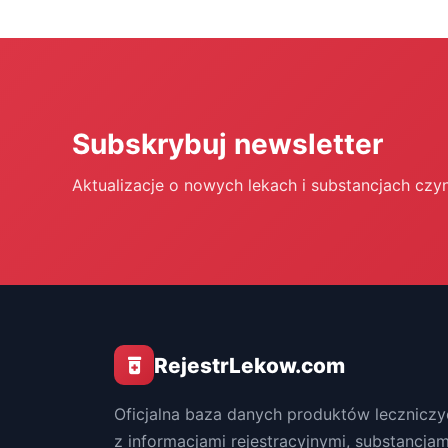
Subskrybuj newsletter
Aktualizacje o nowych lekach i substancjach czy
RejestrLekow.com
Oficjalna baza danych produktów leczniczy
z informacjami rejestracyjnymi, substancjam