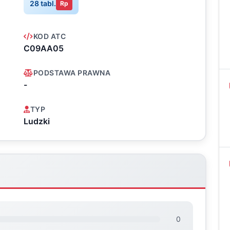
28 tabl.
Rp
KOD ATC
C09AA05
PODSTAWA PRAWNA
-
TYP
Ludzki
0