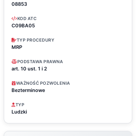
08853
KOD ATC
C09BA05
TYP PROCEDURY
MRP
PODSTAWA PRAWNA
art. 10 ust. 1 i 2
WAŻNOŚĆ POZWOLENIA
Bezterminowe
TYP
Ludzki