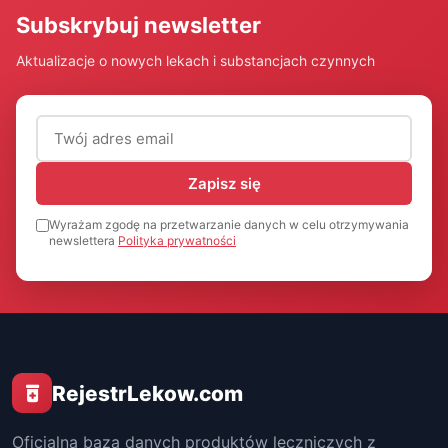
Subskrybuj newsletter
Aktualizacje o nowych lekach i substancjach czynnych
Adres email (wymagany)
Zapisz się
Wyrażam zgodę na przetwarzanie danych w celu otrzymywania
newslettera
Polityka prywatności
RejestrLekow.com
Oficjalna baza danych produktów leczniczych z