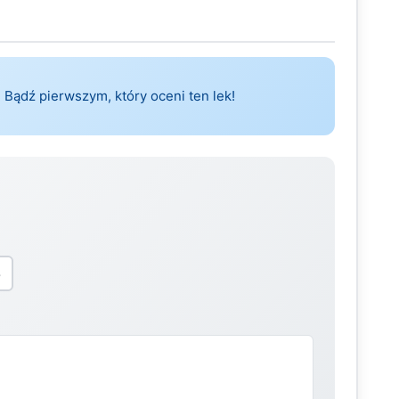
 Bądź pierwszym, który oceni ten lek!
5