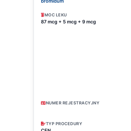
bromidum
MOC LEKU
87 mcg + 5 mcg + 9 mcg
NUMER REJESTRACYJNY
TYP PROCEDURY
CEN