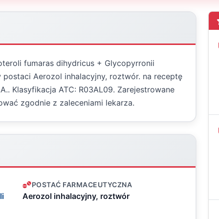
teroli fumaras dihydricus + Glycopyrronii
postaci Aerozol inhalacyjny, roztwór. na receptę
p.A.. Klasyfikacja ATC: R03AL09. Zarejestrowane
wać zgodnie z zaleceniami lekarza.
POSTAĆ FARMACEUTYCZNA
i
Aerozol inhalacyjny, roztwór