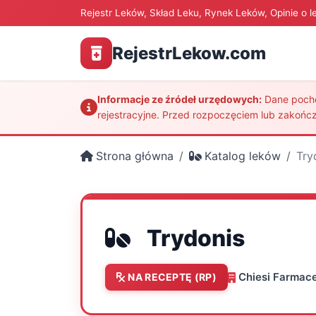
Rejestr Leków, Skład Leku, Rynek Leków, Opinie o l
RejestrLekow.com
Informacje ze źródeł urzędowych:
Dane pochod
rejestracyjne. Przed rozpoczęciem lub zakończ
Strona główna
Katalog leków
Try
Trydonis
Chiesi Farmace
NA RECEPTĘ (RP)