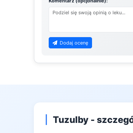
Komentarz (opcjonalnie):
Dodaj ocenę
Tuzulby - szczegó