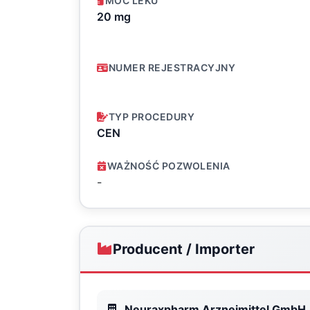
MOC LEKU
20 mg
NUMER REJESTRACYJNY
TYP PROCEDURY
CEN
WAŻNOŚĆ POZWOLENIA
-
Producent / Importer
Neuraxpharm Arzneimittel GmbH