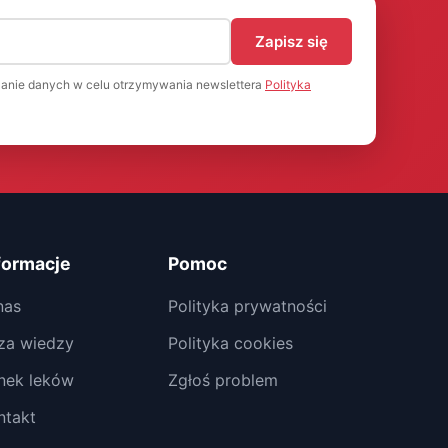
)
Zapisz się
anie danych w celu otrzymywania newslettera
Polityka
formacje
Pomoc
nas
Polityka prywatności
za wiedzy
Polityka cookies
nek leków
Zgłoś problem
ntakt