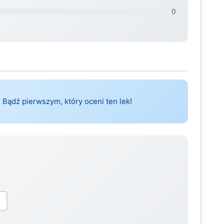
0
 Bądź pierwszym, który oceni ten lek!
5