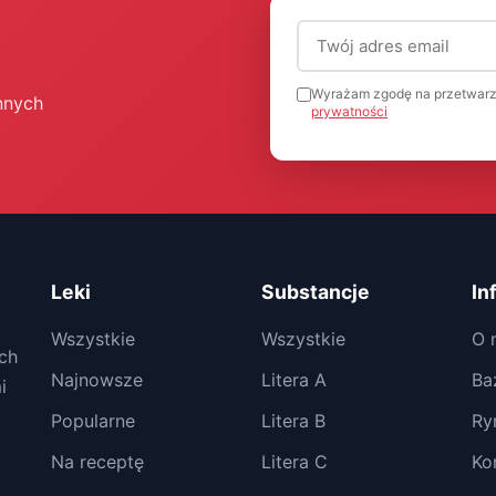
Adres email (wymagany
Wyrażam zgodę na przetwarz
nnych
prywatności
Leki
Substancje
In
Wszystkie
Wszystkie
O 
ch
Najnowsze
Litera A
Ba
i
Popularne
Litera B
Ry
Na receptę
Litera C
Ko