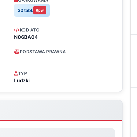
OPAKOWANIA
30 tabl.
Rpw
KOD ATC
N06BA04
PODSTAWA PRAWNA
-
TYP
Ludzki