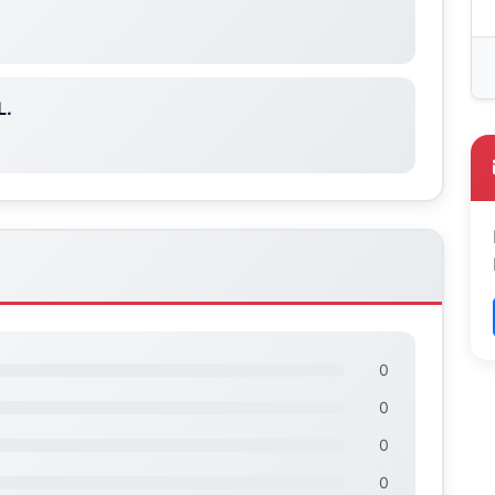
L.
0
0
0
0