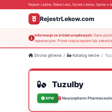
Rejestr Leków, Skład Leku, Rynek Leków, Opinie o l
RejestrLekow.com
Informacje ze źródeł urzędowych:
Dane pochod
rejestracyjne. Przed rozpoczęciem lub zakończ
Strona główna
Katalog leków
Tuz
Tuzulby
Neuraxpharm Pharmaceutica
RPW