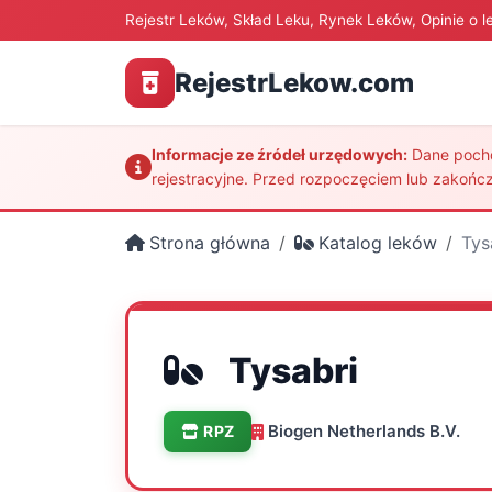
Rejestr Leków, Skład Leku, Rynek Leków, Opinie o l
RejestrLekow.com
Informacje ze źródeł urzędowych:
Dane pochod
rejestracyjne. Przed rozpoczęciem lub zakończ
Strona główna
Katalog leków
Tys
Tysabri
Biogen Netherlands B.V.
RPZ