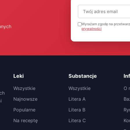
Adres email (wymagany
Wyrażam zgodę na przetwarz
nnych
prywatności
Leki
Substancje
In
Wszystkie
Wszystkie
O 
ch
Najnowsze
Litera A
Ba
i
Popularne
Litera B
Ry
Na receptę
Litera C
Ko