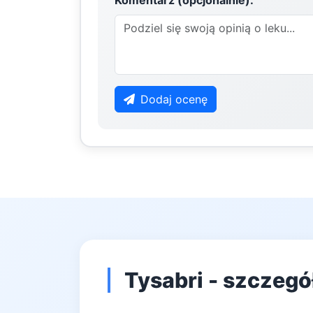
Komentarz (opcjonalnie):
Dodaj ocenę
Tysabri - szczegó