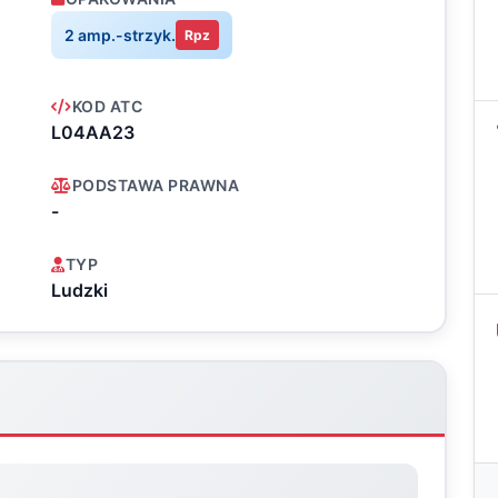
2 amp.-strzyk.
Rpz
KOD ATC
L04AA23
PODSTAWA PRAWNA
-
TYP
Ludzki