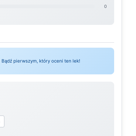
0
 Bądź pierwszym, który oceni ten lek!
5