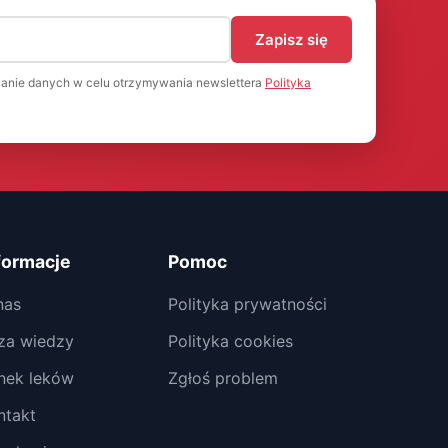
)
Zapisz się
anie danych w celu otrzymywania newslettera
Polityka
formacje
Pomoc
nas
Polityka prywatności
za wiedzy
Polityka cookies
nek leków
Zgłoś problem
ntakt