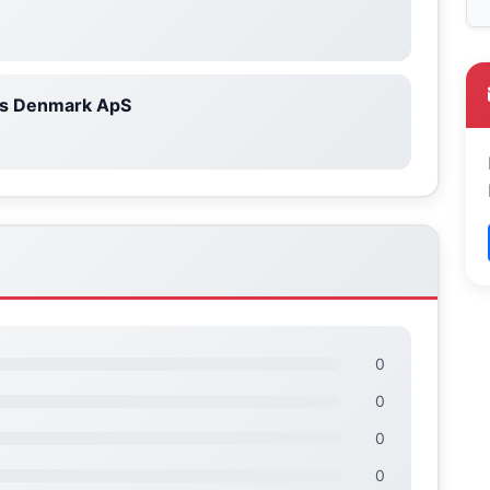
es Denmark ApS
0
0
0
0