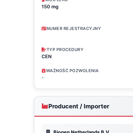
150 mg
NUMER REJESTRACYJNY
TYP PROCEDURY
CEN
WAŻNOŚĆ POZWOLENIA
-
Producent / Importer
Biogen Netherlands B.V.