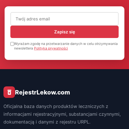
Adres email (wymagany)
Zapisz się
Wyrażam zgodę na przetwarzanie danych w celu otrzymywania
newslettera
Polityka prywatności
RejestrLekow.com
Oficjalna baza danych produktów leczniczych z
informacjami rejestracyjnymi, substancjami czynnymi,
dokumentacją i danymi z rejestru URPL.