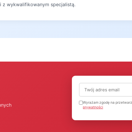
ji z wykwalifikowanym specjalistą.
Adres email (wymagany
Wyrażam zgodę na przetwarz
nnych
prywatności