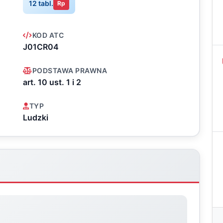
12 tabl.
Rp
KOD ATC
J01CR04
PODSTAWA PRAWNA
art. 10 ust. 1 i 2
TYP
Ludzki