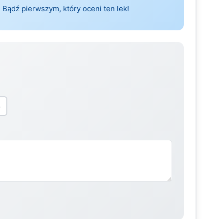
 Bądź pierwszym, który oceni ten lek!
5