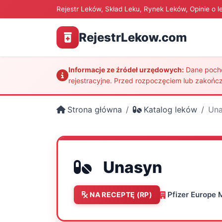
Rejestr Leków, Skład Leku, Rynek Leków, Opinie o l
RejestrLekow.com
Informacje ze źródeł urzędowych:
Dane pochod
rejestracyjne. Przed rozpoczęciem lub zakończ
Strona główna
Katalog leków
Una
Unasyn
Pfizer Europe 
NA RECEPTĘ (RP)