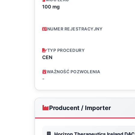
100 mg
NUMER REJESTRACYJNY
TYP PROCEDURY
CEN
WAŻNOŚĆ POZWOLENIA
-
Producent / Importer
Horizon Therapeutics Ireland DAC