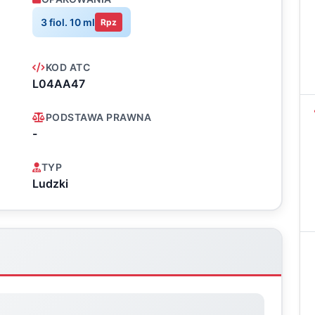
3 fiol. 10 ml
Rpz
KOD ATC
L04AA47
PODSTAWA PRAWNA
-
TYP
Ludzki