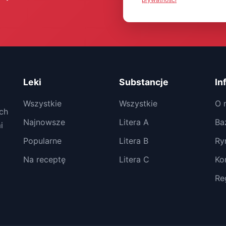
Leki
Substancje
In
Wszystkie
Wszystkie
O 
ch
Najnowsze
Litera A
Ba
i
Popularne
Litera B
Ry
Na receptę
Litera C
Ko
Re