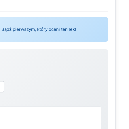
 Bądź pierwszym, który oceni ten lek!
5