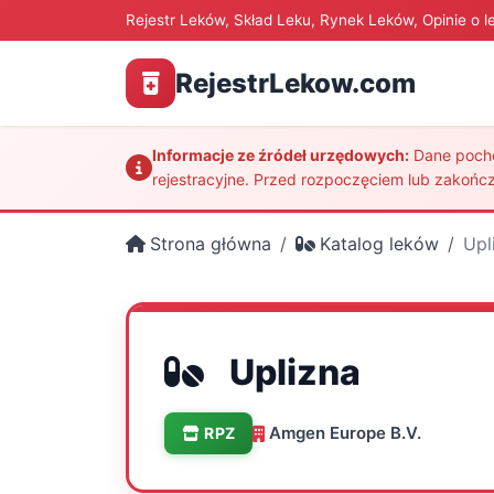
Rejestr Leków, Skład Leku, Rynek Leków, Opinie o l
RejestrLekow.com
Informacje ze źródeł urzędowych:
Dane pochod
rejestracyjne. Przed rozpoczęciem lub zakończ
Strona główna
Katalog leków
Upl
Uplizna
Amgen Europe B.V.
RPZ