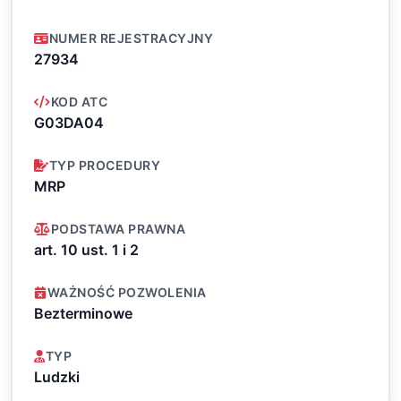
NUMER REJESTRACYJNY
27934
KOD ATC
G03DA04
TYP PROCEDURY
MRP
PODSTAWA PRAWNA
art. 10 ust. 1 i 2
WAŻNOŚĆ POZWOLENIA
Bezterminowe
TYP
Ludzki