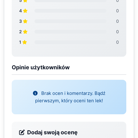
5
0
4
0
3
0
2
0
1
0
Opinie użytkowników
Brak ocen i komentarzy. Bądź
pierwszym, który oceni ten lek!
Dodaj swoją ocenę