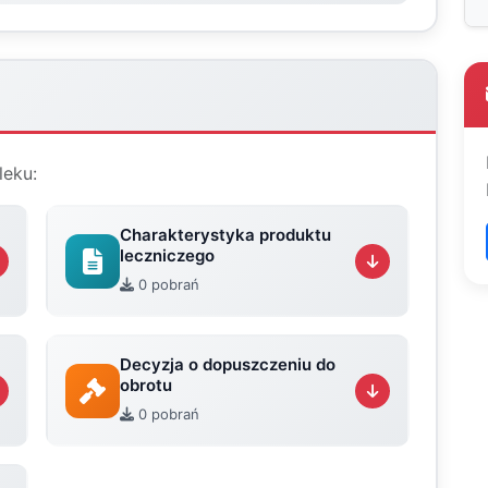
leku:
Charakterystyka produktu
leczniczego
0 pobrań
Decyzja o dopuszczeniu do
obrotu
0 pobrań