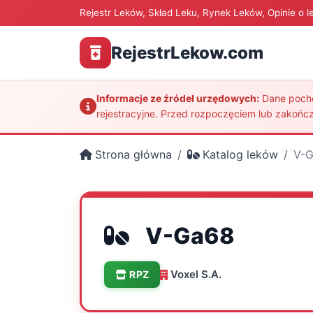
Rejestr Leków, Skład Leku, Rynek Leków, Opinie o l
RejestrLekow.com
Informacje ze źródeł urzędowych:
Dane pochod
rejestracyjne. Przed rozpoczęciem lub zakończ
Strona główna
Katalog leków
V-
V-Ga68
Voxel S.A.
RPZ