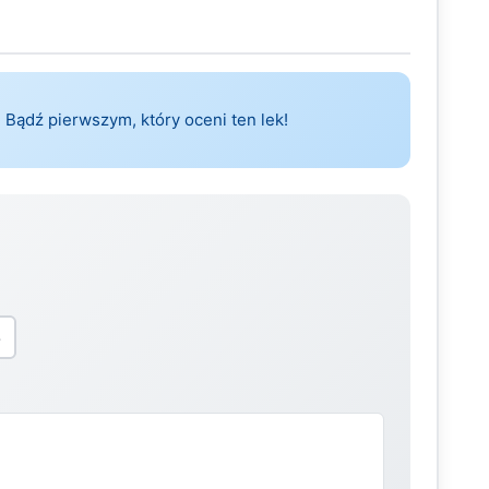
 Bądź pierwszym, który oceni ten lek!
5