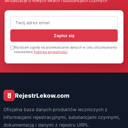
Aktualizacje o nowych lekach i substancjach czynnych
Adres email (wymagany)
Zapisz się
Wyrażam zgodę na przetwarzanie danych w celu otrzymywania
newslettera
Polityka prywatności
RejestrLekow.com
Oficjalna baza danych produktów leczniczych z
informacjami rejestracyjnymi, substancjami czynnymi,
dokumentacją i danymi z rejestru URPL.