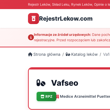
Rejestr Leków, Skład Leku, Rynek Leków, Opinie o l
RejestrLekow.com
Informacje ze źródeł urzędowych:
Dane pochod
rejestracyjne. Przed rozpoczęciem lub zakończ
Strona główna
Katalog leków
Vaf
Vafseo
Medice Arzneimittel Puette
RPZ