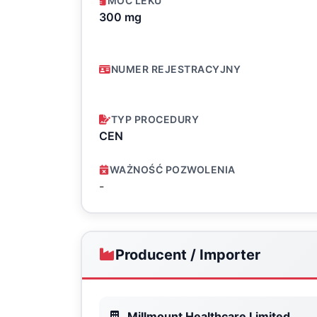
MOC LEKU
300 mg
NUMER REJESTRACYJNY
TYP PROCEDURY
CEN
WAŻNOŚĆ POZWOLENIA
-
Producent / Importer
Millmount Healthcare Limited