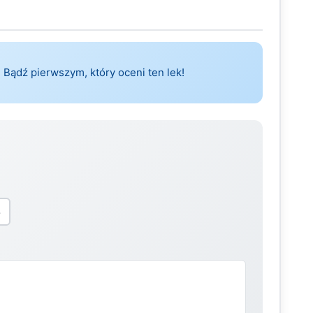
 Bądź pierwszym, który oceni ten lek!
5