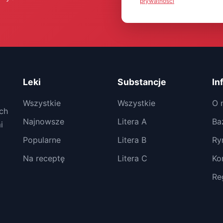
prywatności
Leki
Substancje
In
Wszystkie
Wszystkie
O 
ch
Najnowsze
Litera A
Ba
i
Popularne
Litera B
Ry
Na receptę
Litera C
Ko
Re