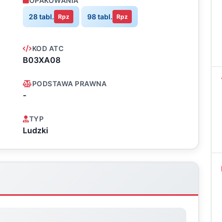
OPAKOWANIA
28 tabl.
98 tabl.
Rpz
Rpz
KOD ATC
B03XA08
PODSTAWA PRAWNA
-
TYP
Ludzki