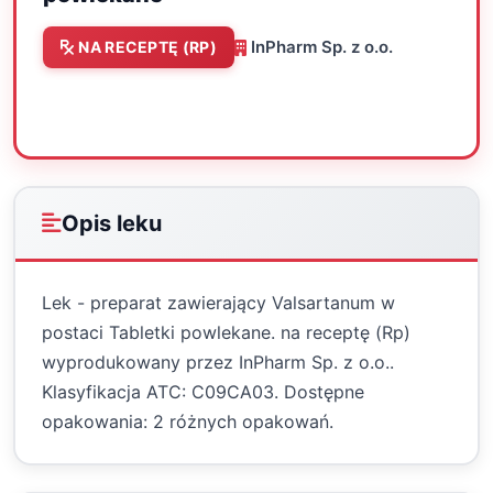
InPharm Sp. z o.o.
NA RECEPTĘ (RP)
Oceń
Drukuj
Udostępnij
Opis leku
Lek - preparat zawierający Valsartanum w
postaci Tabletki powlekane. na receptę (Rp)
wyprodukowany przez InPharm Sp. z o.o..
Klasyfikacja ATC: C09CA03. Dostępne
opakowania: 2 różnych opakowań.