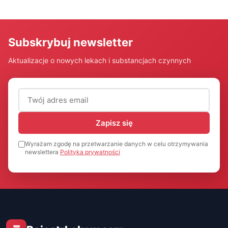
Subskrybuj newsletter
Aktualizacje o nowych lekach i substancjach czynnych
Adres email (wymagany)
Zapisz się
Wyrażam zgodę na przetwarzanie danych w celu otrzymywania
newslettera
Polityka prywatności