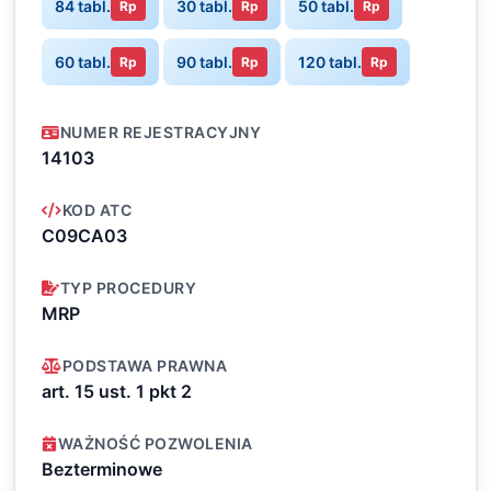
84 tabl.
30 tabl.
50 tabl.
Rp
Rp
Rp
60 tabl.
90 tabl.
120 tabl.
Rp
Rp
Rp
NUMER REJESTRACYJNY
14103
KOD ATC
C09CA03
TYP PROCEDURY
MRP
PODSTAWA PRAWNA
art. 15 ust. 1 pkt 2
WAŻNOŚĆ POZWOLENIA
Bezterminowe