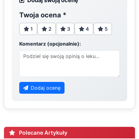
Dodaj swoją ocenę
Twoja ocena
*
1
2
3
4
5
Komentarz (opcjonalnie):
Dodaj ocenę
Polecane Artykuły