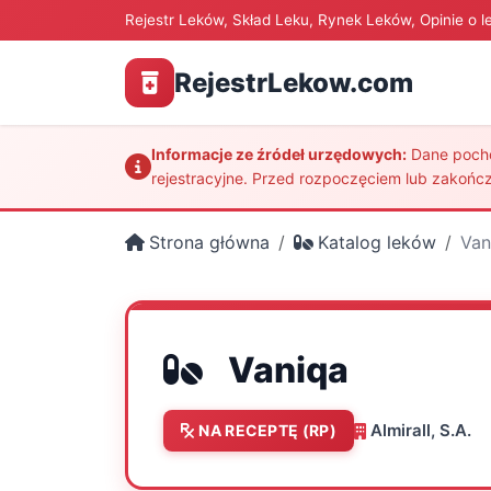
Rejestr Leków, Skład Leku, Rynek Leków, Opinie o l
RejestrLekow.com
Informacje ze źródeł urzędowych:
Dane pochod
rejestracyjne. Przed rozpoczęciem lub zakończ
Strona główna
Katalog leków
Van
Vaniqa
Almirall, S.A.
NA RECEPTĘ (RP)