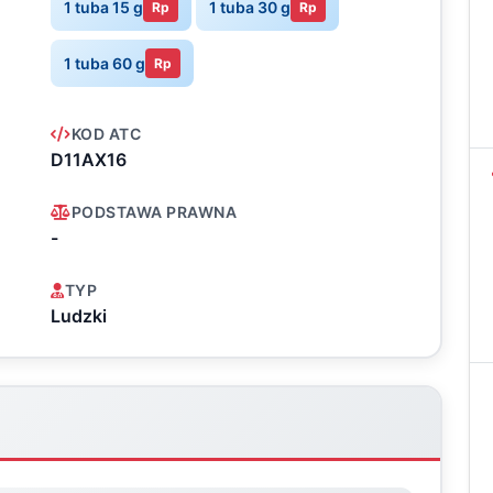
1 tuba 15 g
1 tuba 30 g
Rp
Rp
1 tuba 60 g
Rp
KOD ATC
D11AX16
PODSTAWA PRAWNA
-
TYP
Ludzki