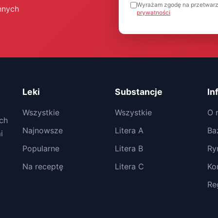
Wyrażam zgodę na przetwarz
nnych
prywatności
Leki
Substancje
In
Wszystkie
Wszystkie
O 
ch
Najnowsze
Litera A
Ba
i
Popularne
Litera B
Ry
Na receptę
Litera C
Ko
Re