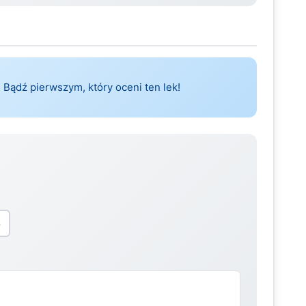
 Bądź pierwszym, który oceni ten lek!
5