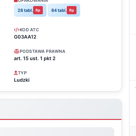
OPAKOWANIA
28 tabl.
84 tabl.
Rp
Rp
KOD ATC
G03AA12
PODSTAWA PRAWNA
art. 15 ust. 1 pkt 2
TYP
Ludzki