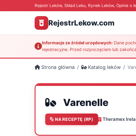
Rejestr Leków, Skład Leku, Rynek Leków, Opinie o l
RejestrLekow.com
Informacje ze źródeł urzędowych:
Dane pochod
rejestracyjne. Przed rozpoczęciem lub zakończ
Strona główna
Katalog leków
Var
Varenelle
Theramex Irela
NA RECEPTĘ (RP)