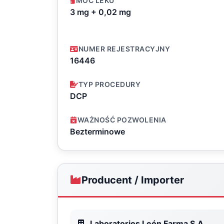
MOC LEKU
3 mg + 0,02 mg
NUMER REJESTRACYJNY
16446
TYP PROCEDURY
DCP
WAŻNOŚĆ POZWOLENIA
Bezterminowe
Producent / Importer
Laboratorios León Farma S.A.