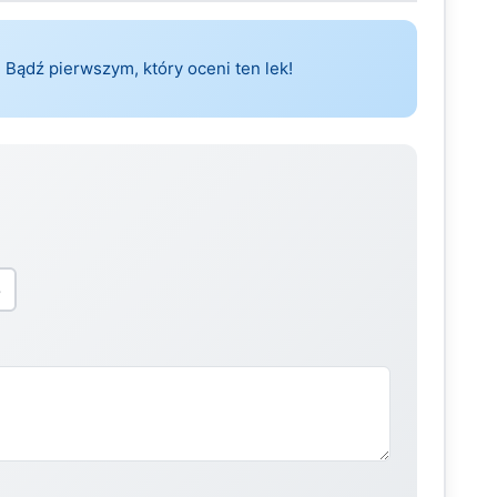
 Bądź pierwszym, który oceni ten lek!
5