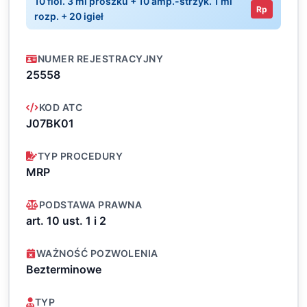
10 fiol. 3 ml proszku + 10 amp.-strzyk. 1 ml
Rp
rozp. + 20 igieł
NUMER REJESTRACYJNY
25558
KOD ATC
J07BK01
TYP PROCEDURY
MRP
PODSTAWA PRAWNA
art. 10 ust. 1 i 2
WAŻNOŚĆ POZWOLENIA
Bezterminowe
TYP