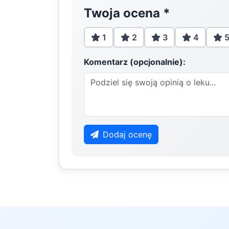
Twoja ocena
*
1
2
3
4
Komentarz (opcjonalnie):
Dodaj ocenę