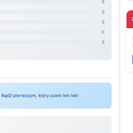
0
0
0
0
0
 Bądź pierwszym, który oceni ten lek!