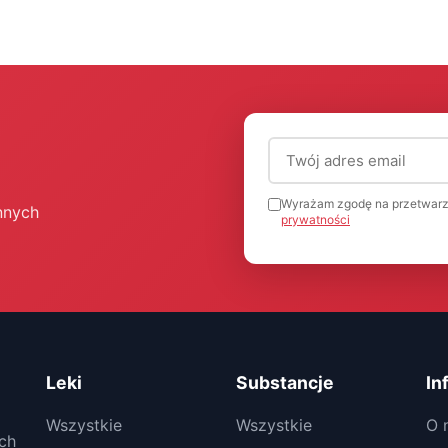
Adres email (wymagany
Wyrażam zgodę na przetwarz
nnych
prywatności
Leki
Substancje
In
Wszystkie
Wszystkie
O 
ch