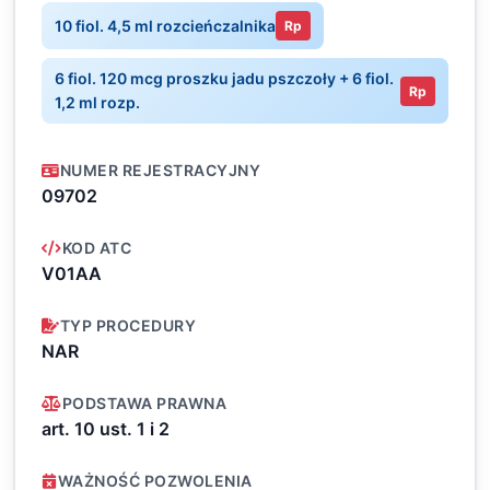
10 fiol. 4,5 ml rozcieńczalnika
Rp
6 fiol. 120 mcg proszku jadu pszczoły + 6 fiol.
Rp
1,2 ml rozp.
NUMER REJESTRACYJNY
09702
KOD ATC
V01AA
TYP PROCEDURY
NAR
PODSTAWA PRAWNA
art. 10 ust. 1 i 2
WAŻNOŚĆ POZWOLENIA