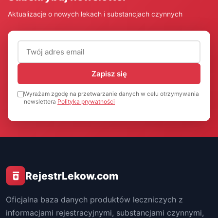
Aktualizacje o nowych lekach i substancjach czynnych
Adres email (wymagany)
Zapisz się
Wyrażam zgodę na przetwarzanie danych w celu otrzymywania
newslettera
Polityka prywatności
RejestrLekow.com
Oficjalna baza danych produktów leczniczych z
informacjami rejestracyjnymi, substancjami czynnymi,