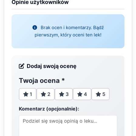
Opinie użytkowników
Brak ocen i komentarzy. Bądź
pierwszym, który oceni ten lek!
Dodaj swoją ocenę
Twoja ocena
*
1
2
3
4
5
Komentarz (opcjonalnie):