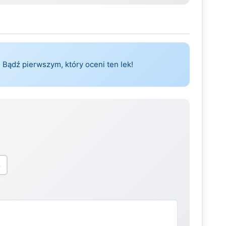
 Bądź pierwszym, który oceni ten lek!
5