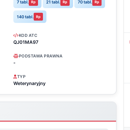
7 tabl.
21 tabl.
70 tabl.
Rp
Rp
Rp
140 tabl.
Rp
KOD ATC
QJ01MA97
PODSTAWA PRAWNA
-
TYP
Weterynaryjny