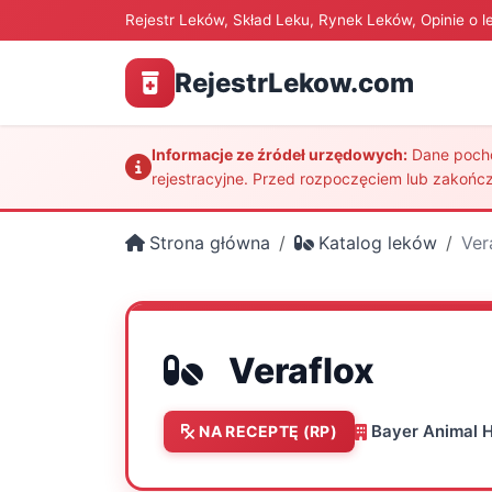
Rejestr Leków, Skład Leku, Rynek Leków, Opinie o l
RejestrLekow.com
Informacje ze źródeł urzędowych:
Dane pochod
rejestracyjne. Przed rozpoczęciem lub zakończ
Strona główna
Katalog leków
Ver
Veraflox
Bayer Animal 
NA RECEPTĘ (RP)