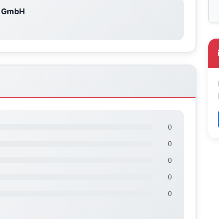
e GmbH
0
0
0
0
0