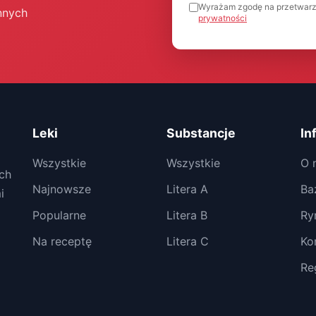
Wyrażam zgodę na przetwarz
nnych
prywatności
Leki
Substancje
In
Wszystkie
Wszystkie
O 
ch
Najnowsze
Litera A
Ba
i
Popularne
Litera B
Ry
Na receptę
Litera C
Ko
Re