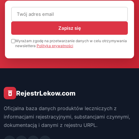
Adres email (wymagany)
Zapisz się
Wyrażam zgodę na przetwarzanie danych w celu otrzymywania
newslettera
Polityka prywatności
RejestrLekow.com
Oficjalna baza danych produktów leczniczych z
informacjami rejestracyjnymi, substancjami czynnymi,
dokumentacją i danymi z rejestru URPL.