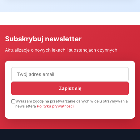
Subskrybuj newsletter
Aktualizacje o nowych lekach i substancjach czynnych
Adres email (wymagany)
Zapisz się
Wyrażam zgodę na przetwarzanie danych w celu otrzymywania
newslettera
Polityka prywatności