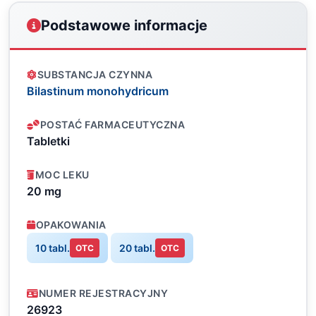
Podstawowe informacje
SUBSTANCJA CZYNNA
Bilastinum monohydricum
POSTAĆ FARMACEUTYCZNA
Tabletki
MOC LEKU
20 mg
OPAKOWANIA
10 tabl.
20 tabl.
OTC
OTC
NUMER REJESTRACYJNY
26923