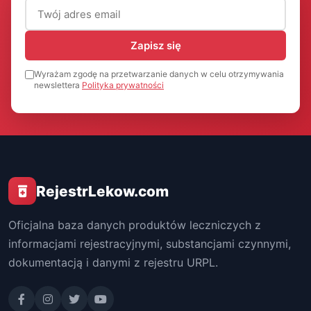
Adres email (wymagany)
Zapisz się
Wyrażam zgodę na przetwarzanie danych w celu otrzymywania
newslettera
Polityka prywatności
RejestrLekow.com
Oficjalna baza danych produktów leczniczych z
informacjami rejestracyjnymi, substancjami czynnymi,
dokumentacją i danymi z rejestru URPL.