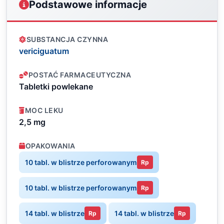
Podstawowe informacje
SUBSTANCJA CZYNNA
vericiguatum
POSTAĆ FARMACEUTYCZNA
Tabletki powlekane
MOC LEKU
2,5 mg
OPAKOWANIA
10 tabl. w blistrze perforowanym
Rp
10 tabl. w blistrze perforowanym
Rp
14 tabl. w blistrze
14 tabl. w blistrze
Rp
Rp