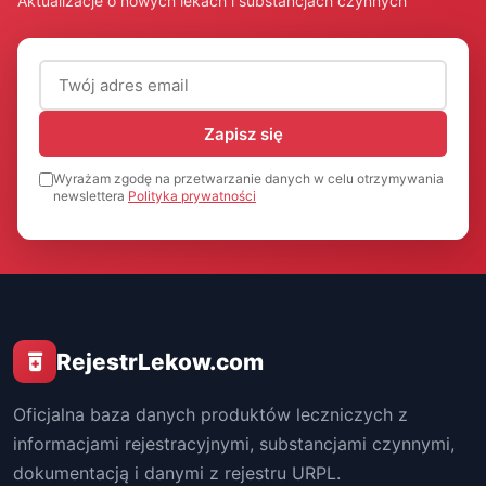
Aktualizacje o nowych lekach i substancjach czynnych
Adres email (wymagany)
Zapisz się
Wyrażam zgodę na przetwarzanie danych w celu otrzymywania
newslettera
Polityka prywatności
RejestrLekow.com
Oficjalna baza danych produktów leczniczych z
informacjami rejestracyjnymi, substancjami czynnymi,
dokumentacją i danymi z rejestru URPL.