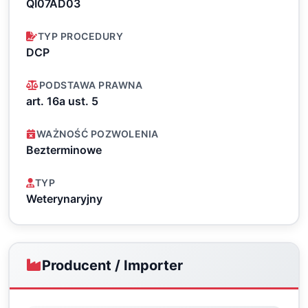
QI07AD03
TYP PROCEDURY
DCP
PODSTAWA PRAWNA
art. 16a ust. 5
WAŻNOŚĆ POZWOLENIA
Bezterminowe
TYP
Weterynaryjny
Producent / Importer