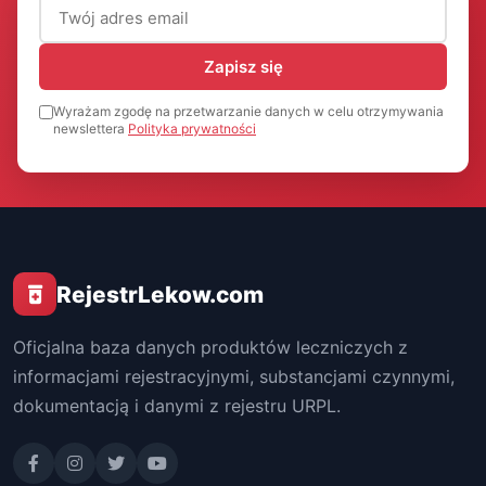
Adres email (wymagany)
Zapisz się
Wyrażam zgodę na przetwarzanie danych w celu otrzymywania
newslettera
Polityka prywatności
RejestrLekow.com
Oficjalna baza danych produktów leczniczych z
informacjami rejestracyjnymi, substancjami czynnymi,
dokumentacją i danymi z rejestru URPL.