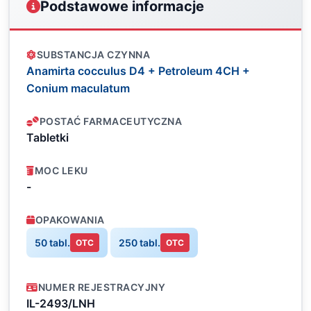
Podstawowe informacje
SUBSTANCJA CZYNNA
Anamirta cocculus D4 + Petroleum 4CH +
Conium maculatum
POSTAĆ FARMACEUTYCZNA
Tabletki
MOC LEKU
-
OPAKOWANIA
50 tabl.
250 tabl.
OTC
OTC
NUMER REJESTRACYJNY
IL-2493/LNH