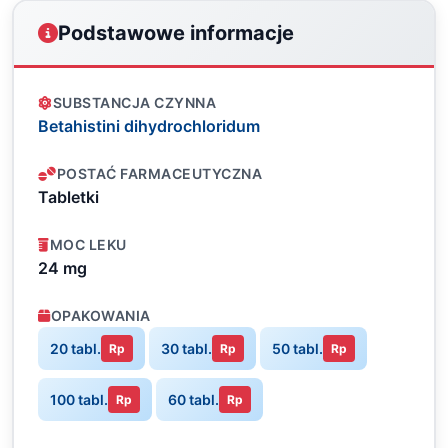
Podstawowe informacje
SUBSTANCJA CZYNNA
Betahistini dihydrochloridum
POSTAĆ FARMACEUTYCZNA
Tabletki
MOC LEKU
24 mg
OPAKOWANIA
20 tabl.
30 tabl.
50 tabl.
Rp
Rp
Rp
100 tabl.
60 tabl.
Rp
Rp