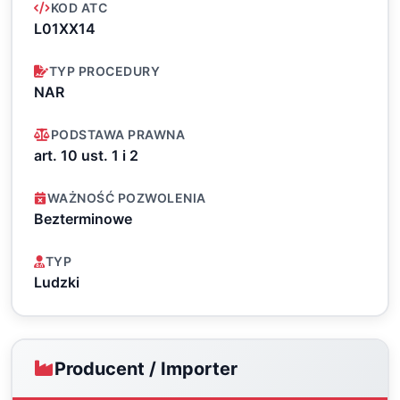
KOD ATC
L01XX14
TYP PROCEDURY
NAR
PODSTAWA PRAWNA
art. 10 ust. 1 i 2
WAŻNOŚĆ POZWOLENIA
Bezterminowe
TYP
Ludzki
Producent / Importer