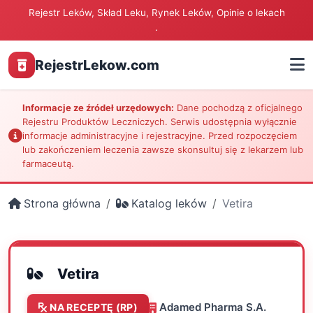
Rejestr Leków, Skład Leku, Rynek Leków, Opinie o lekach
.
RejestrLekow.com
Informacje ze źródeł urzędowych:
Dane pochodzą z oficjalnego
Rejestru Produktów Leczniczych. Serwis udostępnia wyłącznie
informacje administracyjne i rejestracyjne. Przed rozpoczęciem
lub zakończeniem leczenia zawsze skonsultuj się z lekarzem lub
farmaceutą.
Strona główna
Katalog leków
Vetira
Vetira
Adamed Pharma S.A.
NA RECEPTĘ (RP)