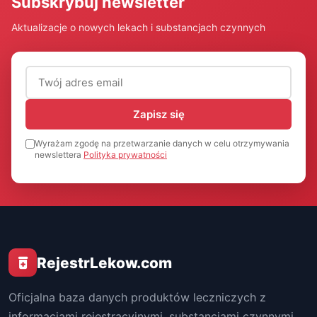
Subskrybuj newsletter
Aktualizacje o nowych lekach i substancjach czynnych
Adres email (wymagany)
Zapisz się
Wyrażam zgodę na przetwarzanie danych w celu otrzymywania
newslettera
Polityka prywatności
RejestrLekow.com
Oficjalna baza danych produktów leczniczych z
informacjami rejestracyjnymi, substancjami czynnymi,