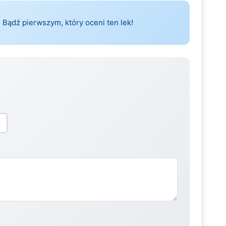
 Bądź pierwszym, który oceni ten lek!
5