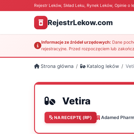
Rejestr Leków, Skład Leku, Rynek Leków, Opinie o l
RejestrLekow.com
Informacje ze źródeł urzędowych:
Dane pochod
rejestracyjne. Przed rozpoczęciem lub zakończ
Strona główna
Katalog leków
Vet
Vetira
Adamed Pharm
NA RECEPTĘ (RP)