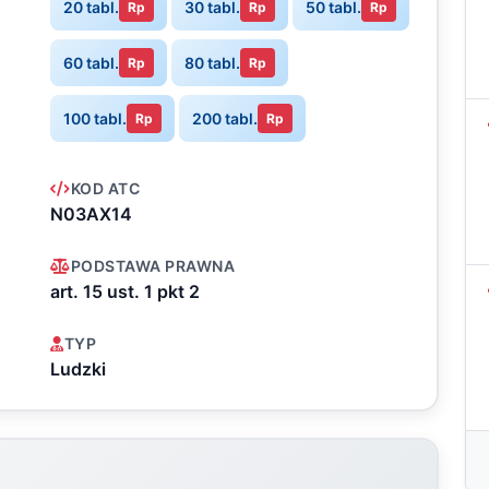
20 tabl.
30 tabl.
50 tabl.
Rp
Rp
Rp
60 tabl.
80 tabl.
Rp
Rp
100 tabl.
200 tabl.
Rp
Rp
KOD ATC
N03AX14
PODSTAWA PRAWNA
art. 15 ust. 1 pkt 2
TYP
Ludzki