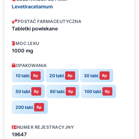
Levetiracetamum
POSTAĆ FARMACEUTYCZNA
Tabletki powlekane
MOC LEKU
1000 mg
OPAKOWANIA
10 tabl.
20 tabl.
30 tabl.
Rp
Rp
Rp
50 tabl.
60 tabl.
100 tabl.
Rp
Rp
Rp
200 tabl.
Rp
NUMER REJESTRACYJNY
19647