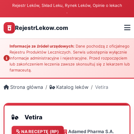
Rejestr Leków, Skład Leku, Rynek Leków, Opinie o lekach
.
RejestrLekow.com
Informacje ze źródeł urzędowych:
Dane pochodzą z oficjalnego
Rejestru Produktów Leczniczych. Serwis udostępnia wyłącznie
informacje administracyjne i rejestracyjne. Przed rozpoczęciem
lub zakończeniem leczenia zawsze skonsultuj się z lekarzem lub
farmaceutą.
Strona główna
Katalog leków
Vetira
Vetira
Adamed Pharma S.A.
NA RECEPTĘ (RP)