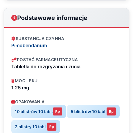
Podstawowe informacje
SUBSTANCJA CZYNNA
Pimobendanum
POSTAĆ FARMACEUTYCZNA
Tabletki do rozgryzania i żucia
MOC LEKU
1,25 mg
OPAKOWANIA
10 blistrów 10 tabl.
5 blistrów 10 tabl.
Rp
Rp
2 blistry 10 tabl.
Rp